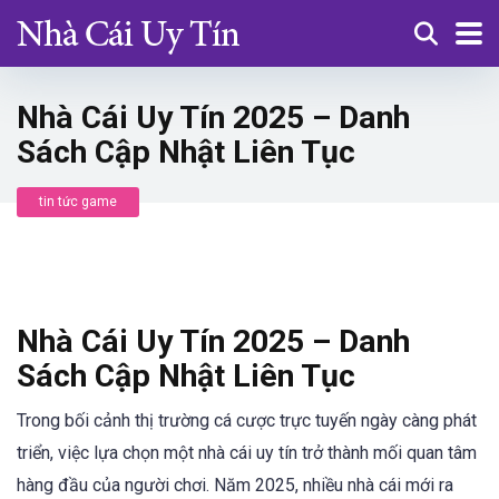
Nhà Cái Uy Tín 2025 – Danh
Sách Cập Nhật Liên Tục
tin tức game
Nhà Cái Uy Tín 2025 – Danh
Sách Cập Nhật Liên Tục
Trong bối cảnh thị trường cá cược trực tuyến ngày càng phát
triển, việc lựa chọn một nhà cái uy tín trở thành mối quan tâm
hàng đầu của người chơi. Năm 2025, nhiều nhà cái mới ra