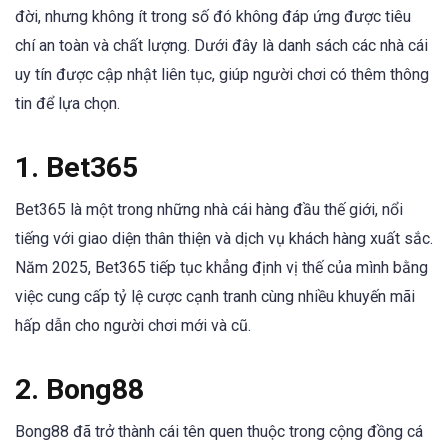
đời, nhưng không ít trong số đó không đáp ứng được tiêu
chí an toàn và chất lượng. Dưới đây là danh sách các nhà cái
uy tín được cập nhật liên tục, giúp người chơi có thêm thông
tin để lựa chọn.
1.
Bet365
Bet365 là một trong những nhà cái hàng đầu thế giới, nổi
tiếng với giao diện thân thiện và dịch vụ khách hàng xuất sắc.
Năm 2025, Bet365 tiếp tục khẳng định vị thế của mình bằng
việc cung cấp tỷ lệ cược cạnh tranh cùng nhiều khuyến mãi
hấp dẫn cho người chơi mới và cũ.
2.
Bong88
Bong88 đã trở thành cái tên quen thuộc trong cộng đồng cá