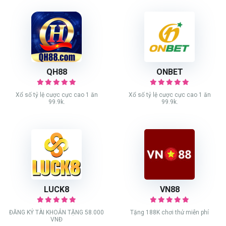
QH88
ONBET
Xổ số tỷ lệ cược cực cao 1 ăn
Xổ số tỷ lệ cược cực cao 1 ăn
99.9k.
99.9k.
LUCK8
VN88
ĐĂNG KÝ TÀI KHOẢN TẶNG 58.000
Tặng 188K chơi thử miễn phí
VNĐ