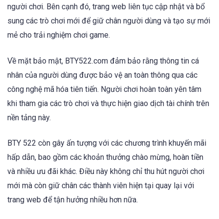
người chơi. Bên cạnh đó, trang web liên tục cập nhật và bổ
sung các trò chơi mới để giữ chân người dùng và tạo sự mới
mẻ cho trải nghiệm chơi game.
Về mặt bảo mật, BTY522.com đảm bảo rằng thông tin cá
nhân của người dùng được bảo vệ an toàn thông qua các
công nghệ mã hóa tiên tiến. Người chơi hoàn toàn yên tâm
khi tham gia các trò chơi và thực hiện giao dịch tài chính trên
nền tảng này.
BTY 522 còn gây ấn tượng với các chương trình khuyến mãi
hấp dẫn, bao gồm các khoản thưởng chào mừng, hoàn tiền
và nhiều ưu đãi khác. Điều này không chỉ thu hút người chơi
mới mà còn giữ chân các thành viên hiện tại quay lại với
trang web để tận hưởng nhiều hơn nữa.