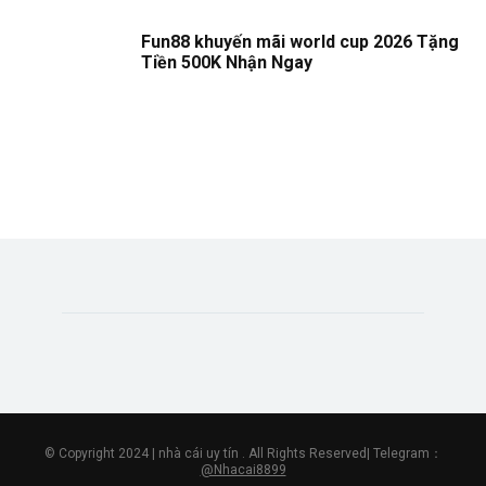
Fun88 khuyến mãi world cup 2026 Tặng
Tiền 500K Nhận Ngay
© Copyright 2024 | nhà cái uy tín . All Rights Reserved| Telegram：
@Nhacai8899